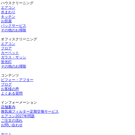
ハウスクリーニング
エアコン
水まわり
キッチン
お部屋
パックサービス
その他のお掃除
オフィスクリーニング
エアコン
フロア
カーペット
ガラス・サッシ
蛍光灯
その他のお掃除
コンテンツ
ビフォー・アフター
ブログ
お客様の声
よくある質問
インフォーメーション
店舗案内
換気扇フィルター定期交換サービス
エアコン2027年問題
ご注文の流れ
お問い合わせ
ホーム