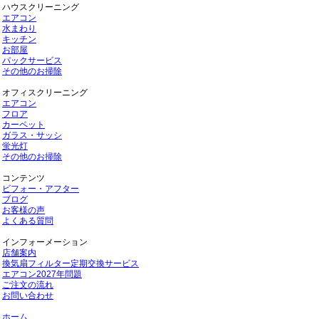
ハウスクリーニング
エアコン
水まわり
キッチン
お部屋
パックサービス
その他のお掃除
オフィスクリーニング
エアコン
フロア
カーペット
ガラス・サッシ
蛍光灯
その他のお掃除
コンテンツ
ビフォー・アフター
ブログ
お客様の声
よくある質問
インフォーメーション
店舗案内
換気扇フィルター定期交換サービス
エアコン2027年問題
ご注文の流れ
お問い合わせ
ホーム