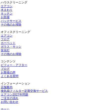
ハウスクリーニング
エアコン
水まわり
キッチン
お部屋
パックサービス
その他のお掃除
オフィスクリーニング
エアコン
フロア
カーペット
ガラス・サッシ
蛍光灯
その他のお掃除
コンテンツ
ビフォー・アフター
ブログ
お客様の声
よくある質問
インフォーメーション
店舗案内
換気扇フィルター定期交換サービス
エアコン2027年問題
ご注文の流れ
お問い合わせ
ホーム