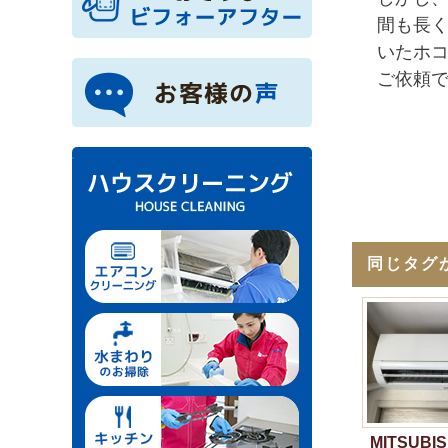
間も長
いたホ
ご依頼
同じタグ
MITSUBI