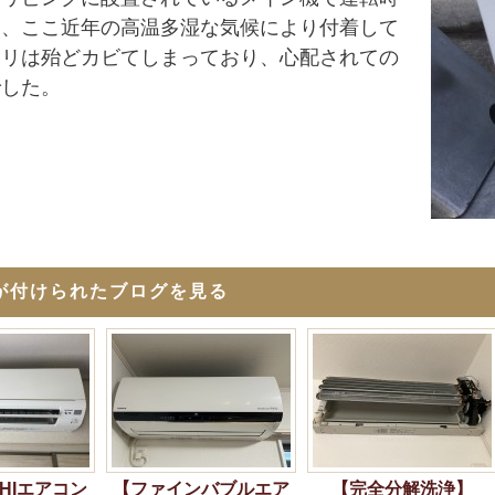
く、ここ近年の高温多湿な気候により付着して
コリは殆どカビてしまっており、心配されての
でした。
が付けられたブログを見る
SHIエアコン
【ファインバブルエア
【完全分解洗浄】