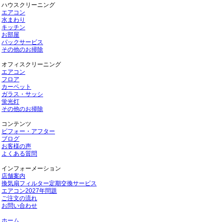
ハウスクリーニング
エアコン
水まわり
キッチン
お部屋
パックサービス
その他のお掃除
オフィスクリーニング
エアコン
フロア
カーペット
ガラス・サッシ
蛍光灯
その他のお掃除
コンテンツ
ビフォー・アフター
ブログ
お客様の声
よくある質問
インフォーメーション
店舗案内
換気扇フィルター定期交換サービス
エアコン2027年問題
ご注文の流れ
お問い合わせ
ホーム