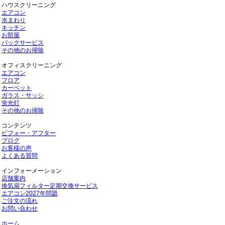
ハウスクリーニング
エアコン
水まわり
キッチン
お部屋
パックサービス
その他のお掃除
オフィスクリーニング
エアコン
フロア
カーペット
ガラス・サッシ
蛍光灯
その他のお掃除
コンテンツ
ビフォー・アフター
ブログ
お客様の声
よくある質問
インフォーメーション
店舗案内
換気扇フィルター定期交換サービス
エアコン2027年問題
ご注文の流れ
お問い合わせ
ホーム