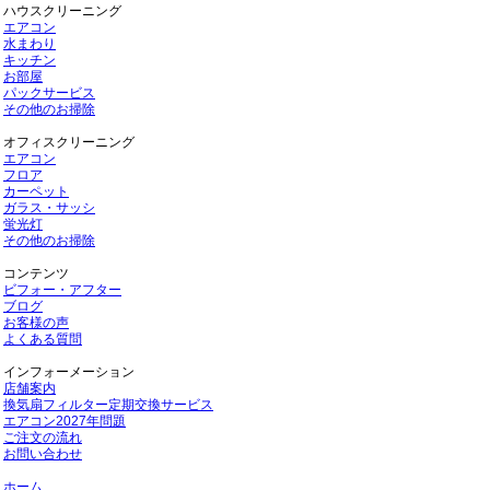
ハウスクリーニング
エアコン
水まわり
キッチン
お部屋
パックサービス
その他のお掃除
オフィスクリーニング
エアコン
フロア
カーペット
ガラス・サッシ
蛍光灯
その他のお掃除
コンテンツ
ビフォー・アフター
ブログ
お客様の声
よくある質問
インフォーメーション
店舗案内
換気扇フィルター定期交換サービス
エアコン2027年問題
ご注文の流れ
お問い合わせ
ホーム