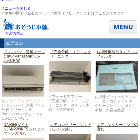
メニューを閉じる
パネルの開閉は左右のスワイプ操作（フリック）でも行うことができます
大宮吉敷店
エアコン
ドレンパン・送風ファン
『完全分解』エアコンク
お掃除機能付きエアコン
分解／Panasonic CS-
リーニング
フィルター
254CF-W
ビフォー＆アフター
お掃除ビフォー＆アフタ
ビフォー アフター エアコ
『完全分解』エアコンク
ー エアコンフィルター
ン ドレンパン 送風ファン
リーニング おそうじ本
クリーニング おそうじ
分解 クリーニング
舗 大宮吉敷店
本舗 大宮吉敷店
Panasonic パナソニック
CS-254CF-W…
DAIKIN(ダイキ
エアコンクリーニン：ド
エアコンクリーニングの
ン)AN22NKFS シロッコ
レンパン外し
流れ
ファンの汚れ