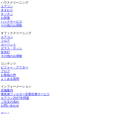
ハウスクリーニング
エアコン
水まわり
キッチン
お部屋
パックサービス
その他のお掃除
オフィスクリーニング
エアコン
フロア
カーペット
ガラス・サッシ
蛍光灯
その他のお掃除
コンテンツ
ビフォー・アフター
ブログ
お客様の声
よくある質問
インフォーメーション
店舗案内
換気扇フィルター定期交換サービス
エアコン2027年問題
ご注文の流れ
お問い合わせ
ホーム