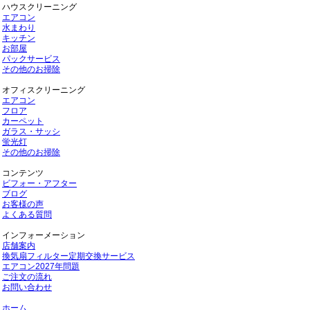
ハウスクリーニング
エアコン
水まわり
キッチン
お部屋
パックサービス
その他のお掃除
オフィスクリーニング
エアコン
フロア
カーペット
ガラス・サッシ
蛍光灯
その他のお掃除
コンテンツ
ビフォー・アフター
ブログ
お客様の声
よくある質問
インフォーメーション
店舗案内
換気扇フィルター定期交換サービス
エアコン2027年問題
ご注文の流れ
お問い合わせ
ホーム